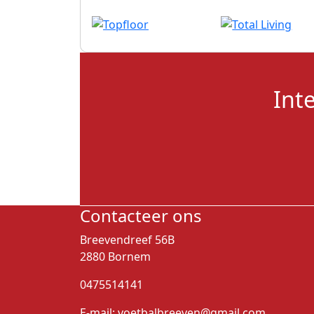
Int
Contacteer ons
Breevendreef 56B
2880 Bornem
0475514141
E-mail:
voetbalbreeven@gmail.com