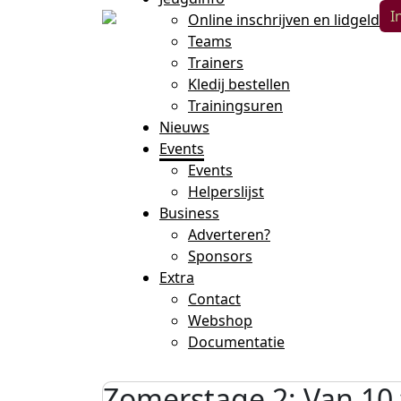
I
Online inschrijven en lidgeld
Teams
Trainers
Kledij bestellen
Trainingsuren
Nieuws
Events
Events
Helperslijst
Business
Adverteren?
Sponsors
Extra
Contact
Webshop
Documentatie
Zomerstage 2: Van 10 