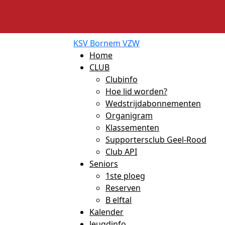
KSV Bornem VZW
Home
CLUB
Clubinfo
Hoe lid worden?
Wedstrijdabonnementen
Organigram
Klassementen
Supportersclub Geel-Rood
Club API
Seniors
1ste ploeg
Reserven
B elftal
Kalender
Jeugdinfo